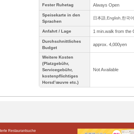
Always Open
Fester Ruhetag
Speisekarte in den
日本語,English,한
Sprachen
1 min.walk from the
Anfahrt / Lage
Durchschnittliches
approx. 4,000yen
Budget
Weitere Kosten
(Platzgebühr,
Not Available
Servicegebühr,
kostenpflichtiges
Horsd’œuvre etc.)
terte Restaurantsuche