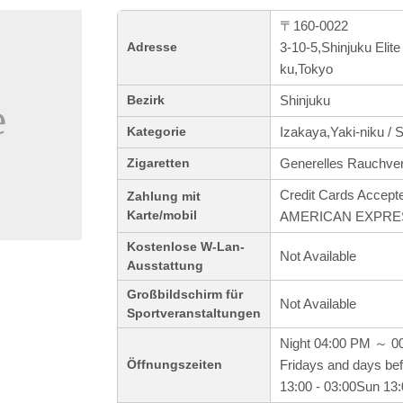
〒160-0022
3-10-5,Shinjuku Elite
Adresse
ku,Tokyo
Shinjuku
Bezirk
Izakaya,Yaki-niku / 
Kategorie
Generelles Rauchve
Zigaretten
Credit Cards Accept
Zahlung mit
Karte/mobil
AMERICAN EXPRESS 
Kostenlose W-Lan-
Not Available
Ausstattung
Großbildschirm für
Not Available
Sportveranstaltungen
Night 04:00 PM ～ 0
Fridays and days bef
Öffnungszeiten
13:00 - 03:00Sun 13: