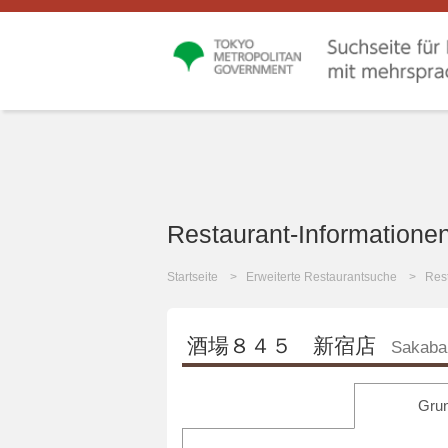
Restaurant-Informatione
Startseite
Erweiterte Restaurantsuche
Rest
酒場８４５ 新宿店
Sakaba 
Grun