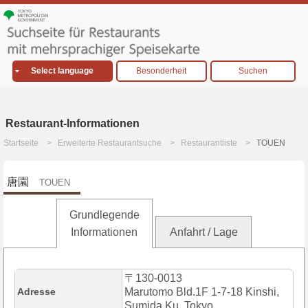
Select language
Besonderheit
Suchen
Restaurant-Informationen
Startseite
Erweiterte Restaurantsuche
Restaurantliste
TOUEN
唐園
TOUEN
Grundlegende
Informationen
Anfahrt / Lage
〒130-0013
Adresse
Marutomo Bld.1F 1-7-18 Kinshi,
Sumida Ku, Tokyo