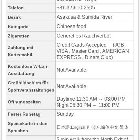
+81-3-5610-2505
Telefon
Asakusa & Sumida River
Bezirk
Chinese food
Kategorie
Generelles Rauchverbot
Zigaretten
Credit Cards Accepted (JCB ,
Zahlung mit
VISA , Master Card , AMERICAN
Karte/mobil
EXPRESS , Diners Club)
Kostenlose W-Lan-
Not Available
Ausstattung
Großbildschirm für
Not Available
Sportveranstaltungen
Daytime 11:30 AM ～ 03:00 PM
Öffnungszeiten
Night 05:30 PM ～ 11:00 PM
Sunday
Fester Ruhetag
Speisekarte in den
日本語,English,한국어,简体中文,繁体
Sprachen
5 min.walk from the North Exit of