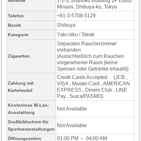
Adresse
1-1-3, Imahoko Building 1F Ebisu
Minami, Shibuya-ku, Tokyo
+81-3-5708-5129
Telefon
Shibuya
Bezirk
Yaki-niku / Steak
Kategorie
Separates Raucherzimmer
vorhanden
Zigaretten
(Ausschließlich zum Rauchen
vorgesehener Raum (keine
Speisen oder Getränke erlaubt))
Credit Cards Accepted (JCB ,
Zahlung mit
VISA , Master Card , AMERICAN
EXPRESS , Diners Club , LINE
Karte/mobil
Pay , Suica/PASMO)
Kostenlose W-Lan-
Not Available
Ausstattung
Großbildschirm für
Not Available
Sportveranstaltungen
01:00 PM ～ 04:00 AM
Öffnungszeiten