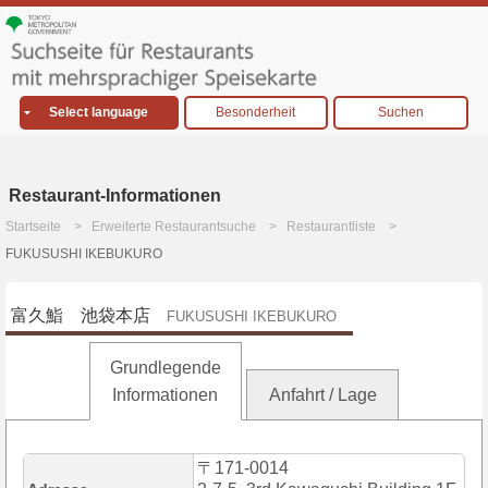
Select language
Besonderheit
Suchen
Restaurant-Informationen
Startseite
Erweiterte Restaurantsuche
Restaurantliste
FUKUSUSHI IKEBUKURO
富久鮨 池袋本店
FUKUSUSHI IKEBUKURO
Grundlegende
Informationen
Anfahrt / Lage
〒171-0014