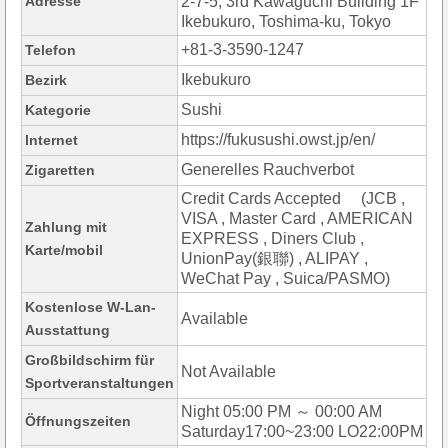
Adresse
2-7-5, 3rd Kawaguchi Building 1F
Ikebukuro, Toshima-ku, Tokyo
+81-3-3590-1247
Telefon
Ikebukuro
Bezirk
Sushi
Kategorie
https://fukusushi.owst.jp/en/
Internet
Generelles Rauchverbot
Zigaretten
Credit Cards Accepted (JCB ,
VISA , Master Card , AMERICAN
Zahlung mit
EXPRESS , Diners Club ,
Karte/mobil
UnionPay(銀聯) , ALIPAY ,
WeChat Pay , Suica/PASMO)
Kostenlose W-Lan-
Available
Ausstattung
Großbildschirm für
Not Available
Sportveranstaltungen
Night 05:00 PM ～ 00:00 AM
Öffnungszeiten
Saturday17:00~23:00 LO22:00PM