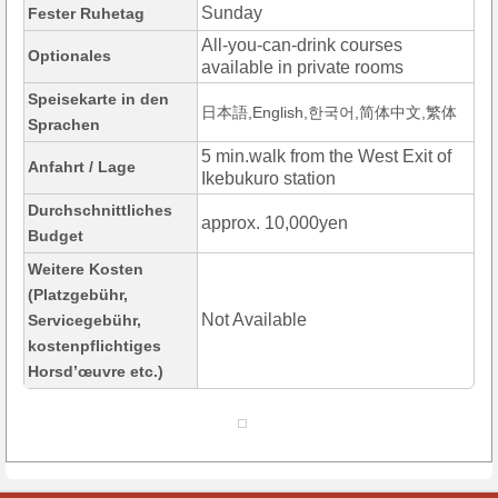
Sunday
Fester Ruhetag
All-you-can-drink courses
Optionales
available in private rooms
Speisekarte in den
日本語,English,한국어,简体中文,繁体
Sprachen
5 min.walk from the West Exit of
Anfahrt / Lage
Ikebukuro station
Durchschnittliches
approx. 10,000yen
Budget
Weitere Kosten
(Platzgebühr,
Not Available
Servicegebühr,
kostenpflichtiges
Horsd’œuvre etc.)