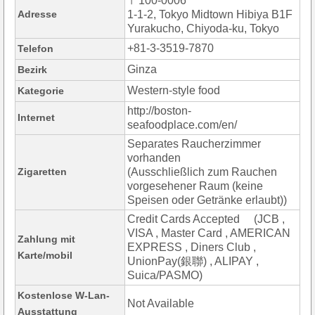
〒100-0006
Adresse
1-1-2, Tokyo Midtown Hibiya B1F
Yurakucho, Chiyoda-ku, Tokyo
+81-3-3519-7870
Telefon
Ginza
Bezirk
Western-style food
Kategorie
http://boston-
Internet
seafoodplace.com/en/
Separates Raucherzimmer
vorhanden
Zigaretten
(Ausschließlich zum Rauchen
vorgesehener Raum (keine
Speisen oder Getränke erlaubt))
Credit Cards Accepted (JCB ,
VISA , Master Card , AMERICAN
Zahlung mit
EXPRESS , Diners Club ,
Karte/mobil
UnionPay(銀聯) , ALIPAY ,
Suica/PASMO)
Kostenlose W-Lan-
Not Available
Ausstattung