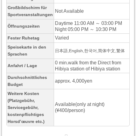
Großbildschirm für
Not Available
Sportveranstaltungen
Daytime 11:00 AM ～ 03:00 PM
Öffnungszeiten
Night 05:00 PM ～ 10:30 PM
Varied
Fester Ruhetag
Speisekarte in den
日本語,English,한국어,简体中文,繁体
Sprachen
0 min.walk from the Direct from
Anfahrt / Lage
Hibiya station of Hibiya station
Durchschnittliches
approx. 4,000yen
Budget
Weitere Kosten
(Platzgebühr,
Available(only at night)
Servicegebühr,
(¥400/person)
kostenpflichtiges
Horsd’œuvre etc.)