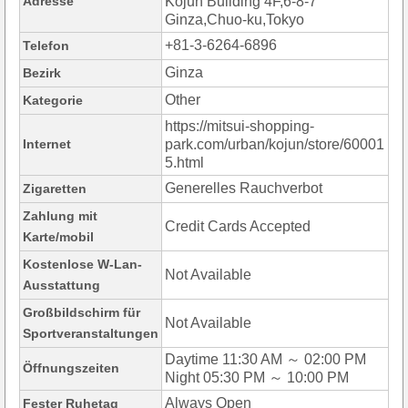
Adresse
Kojun Building 4F,6-8-7
Ginza,Chuo-ku,Tokyo
+81-3-6264-6896
Telefon
Ginza
Bezirk
Other
Kategorie
https://mitsui-shopping-
Internet
park.com/urban/kojun/store/60001
5.html
Generelles Rauchverbot
Zigaretten
Zahlung mit
Credit Cards Accepted
Karte/mobil
Kostenlose W-Lan-
Not Available
Ausstattung
Großbildschirm für
Not Available
Sportveranstaltungen
Daytime 11:30 AM ～ 02:00 PM
Öffnungszeiten
Night 05:30 PM ～ 10:00 PM
Always Open
Fester Ruhetag