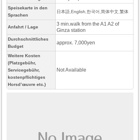
Speisekarte in den
日本語,English,한국어,简体中文,繁体
Sprachen
3 min.walk from the A1 A2 of
Anfahrt / Lage
Ginza station
Durchschnittliches
approx. 7,000yen
Budget
Weitere Kosten
(Platzgebühr,
Not Available
Servicegebühr,
kostenpflichtiges
Horsd’œuvre etc.)