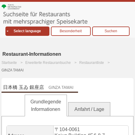
Select language
Besonderheit
Suchen
Restaurant-Informationen
Startseite
Erweiterte Restaurantsuche
Restaurantliste
GINZA TAMAI
日本橋 玉ゐ 銀座店
GINZA TAMAI
Grundlegende
Informationen
Anfahrt / Lage
〒104-0061