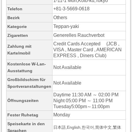
1-11-1 Mori,Koto-ku,Tokyo
+81-3-5669-0618
Telefon
Others
Bezirk
Teppan-yaki
Kategorie
Generelles Rauchverbot
Zigaretten
Credit Cards Accepted (JCB ,
Zahlung mit
VISA , Master Card , AMERICAN
Karte/mobil
EXPRESS , Diners Club)
Kostenlose W-Lan-
Not Available
Ausstattung
Großbildschirm für
Not Available
Sportveranstaltungen
Daytime 11:30 AM ～ 02:00 PM
Öffnungszeiten
Night 05:00 PM ～ 11:00 PM
Tuesday5:00pm～11:00pm
Monday
Fester Ruhetag
Speisekarte in den
日本語,English,한국어,简体中文,繁体
Sprachen