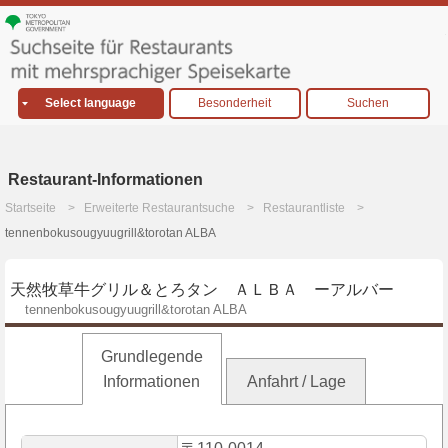
Select language
Besonderheit
Suchen
Restaurant-Informationen
Startseite
Erweiterte Restaurantsuche
Restaurantliste
tennenbokusougyuugrill&torotan ALBA
天然牧草牛グリル＆とろタン ＡＬＢＡ ーアルバー
tennenbokusougyuugrill&torotan ALBA
Grundlegende
Informationen
Anfahrt / Lage