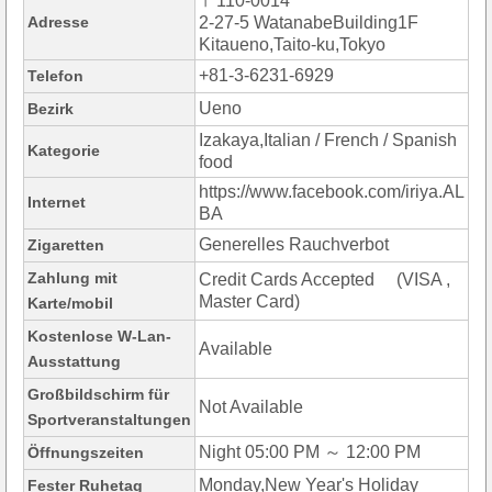
〒110-0014
Adresse
2-27-5 WatanabeBuilding1F
Kitaueno,Taito-ku,Tokyo
+81-3-6231-6929
Telefon
Ueno
Bezirk
Izakaya,Italian / French / Spanish
Kategorie
food
https://www.facebook.com/iriya.AL
Internet
BA
Generelles Rauchverbot
Zigaretten
Zahlung mit
Credit Cards Accepted (VISA ,
Master Card)
Karte/mobil
Kostenlose W-Lan-
Available
Ausstattung
Großbildschirm für
Not Available
Sportveranstaltungen
Night 05:00 PM ～ 12:00 PM
Öffnungszeiten
Monday,New Year's Holiday
Fester Ruhetag