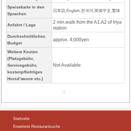
Speisekarte in den
日本語,English,한국어,简体中文,繁体
Sprachen
2 min.walk from the A1,A2 of Iriya
Anfahrt / Lage
station
Durchschnittliches
approx. 4,000yen
Budget
Weitere Kosten
(Platzgebühr,
Not Available
Servicegebühr,
kostenpflichtiges
Horsd’œuvre etc.)
Startseite
Erweiterte Restaurantsuche