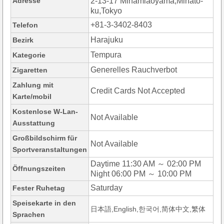
Adresse
2-13-17 Minamiaoyama,Minato-
ku,Tokyo
+81-3-3402-8403
Telefon
Harajuku
Bezirk
Tempura
Kategorie
Generelles Rauchverbot
Zigaretten
Zahlung mit
Credit Cards Not Accepted
Karte/mobil
Kostenlose W-Lan-
Not Available
Ausstattung
Großbildschirm für
Not Available
Sportveranstaltungen
Daytime 11:30 AM ～ 02:00 PM
Öffnungszeiten
Night 06:00 PM ～ 10:00 PM
Saturday
Fester Ruhetag
Speisekarte in den
日本語,English,한국어,简体中文,繁体
Sprachen