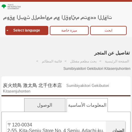
ابحث
ميزة خاصة
Select language
تفاصيل عن المتجر
الصفحة الرئيسية
بحث مطعم مفصّل
قائمة المطائم
Sumibiyakitori Gekibutori Kitasenjuhonten
炭火焼鳥 激太鳥 北千住本店
Sumibiyakitori Gekibutori
Kitasenjuhonten
المعلومات الأساسية
الوصول
〒120-0034
العنوان
2-55, Kita-Senju Store No. 4 Senju, Adachi-ku,