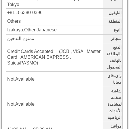
Tokyo
+81-3-6380-0396
التليفون
Others
المنطقة
Izakaya,Other Japanese
النوع
ممنوع التدخين
سجائر
الدفع
Credit Cards Accepted (JCB , VISA , Master
بالبطاقة/
Card , AMERICAN EXPRESS ,
بالهاتف
Suica/PASMO)
المحمول
واي-فاي
Not Available
مجانا
شاشة
ضخمة
Not Available
لمشاهدة
الأحداث
الرياضية
مواعيد