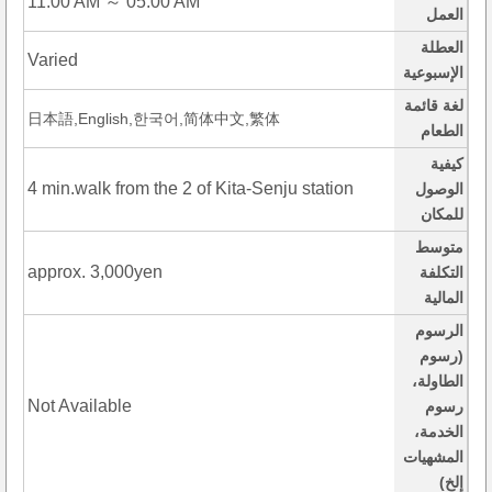
11:00 AM ～ 05:00 AM
العمل
العطلة
Varied
الإسبوعية
لغة قائمة
日本語,English,한국어,简体中文,繁体
الطعام
كيفية
4 min.walk from the 2 of Kita-Senju station
الوصول
للمكان
متوسط
approx. 3,000yen
التكلفة
المالية
الرسوم
(رسوم
الطاولة،
Not Available
رسوم
الخدمة،
المشهيات
إلخ)