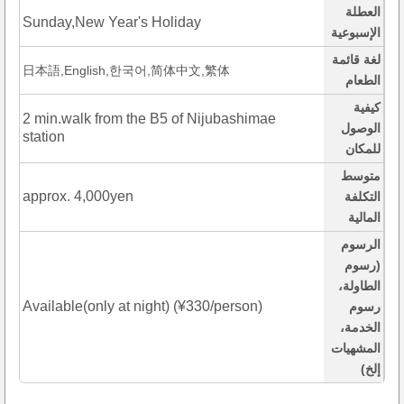
العطلة
Sunday,New Year's Holiday
الإسبوعية
لغة قائمة
日本語,English,한국어,简体中文,繁体
الطعام
كيفية
2 min.walk from the B5 of Nijubashimae
الوصول
station
للمكان
متوسط
approx. 4,000yen
التكلفة
المالية
الرسوم
(رسوم
الطاولة،
Available(only at night) (¥330/person)
رسوم
الخدمة،
المشهيات
إلخ)