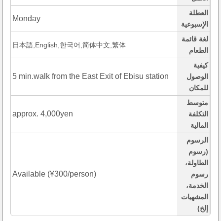
العطلة
Monday
الإسبوعية
لغة قائمة
日本語,English,한국어,简体中文,繁体
الطعام
كيفية
5 min.walk from the East Exit of Ebisu station
الوصول
للمكان
متوسط
approx. 4,000yen
التكلفة
المالية
الرسوم
(رسوم
الطاولة،
Available (¥300/person)
رسوم
الخدمة،
المشهيات
إلخ)