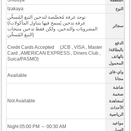
المنطقة
Izakaya
النوع
توجد غرفة مُخصَّصة لتدخين التبغ المُسخَّن
(غرفة تدخين يُسمح فيها بتناول المأكولات/
سجائر
المشروبات والتدخين، ولكن فقط تدخين منتجات
التبغ المُسخَّن)
الدفع
Credit Cards Accepted (JCB , VISA , Master
بالبطاقة/
Card , AMERICAN EXPRESS , Diners Club ,
بالهاتف
Suica/PASMO)
المحمول
واي-فاي
Available
مجانا
شاشة
ضخمة
Not Available
لمشاهدة
الأحداث
الرياضية
مواعيد
Night 05:00 PM ～ 00:30 AM
العمل