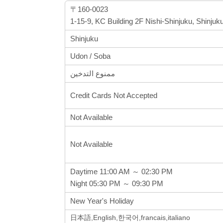
〒160-0023
1-15-9, KC Building 2F Nishi-Shinjuku, Shinjuk
Shinjuku
Udon / Soba
ممنوع التدخين
Credit Cards Not Accepted
Not Available
Not Available
Daytime 11:00 AM ～ 02:30 PM
Night 05:30 PM ～ 09:30 PM
New Year's Holiday
日本語,English,한국어,francais,italiano