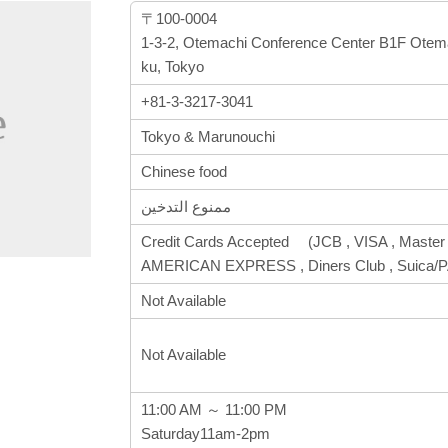
〒100-0004
1-3-2, Otemachi Conference Center B1F Otem
ku, Tokyo
+81-3-3217-3041
Tokyo & Marunouchi
Chinese food
ممنوع التدخين
Credit Cards Accepted (JCB , VISA , Master 
AMERICAN EXPRESS , Diners Club , Suica
Not Available
Not Available
11:00 AM ～ 11:00 PM
Saturday11am-2pm