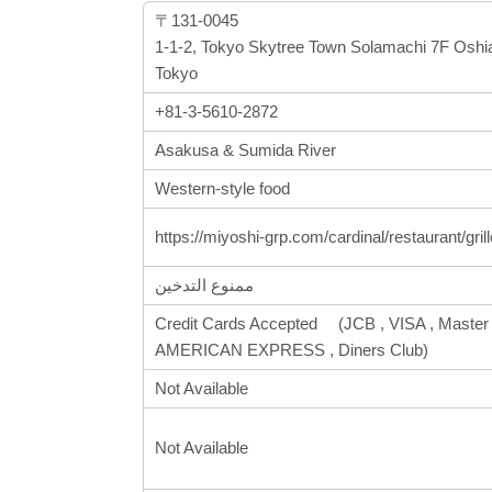
〒131-0045
1-1-2, Tokyo Skytree Town Solamachi 7F Oshi
Tokyo
+81-3-5610-2872
Asakusa & Sumida River
Western-style food
https://miyoshi-grp.com/cardinal/restaurant/grill
ممنوع التدخين
Credit Cards Accepted (JCB , VISA , Master 
AMERICAN EXPRESS , Diners Club)
Not Available
Not Available