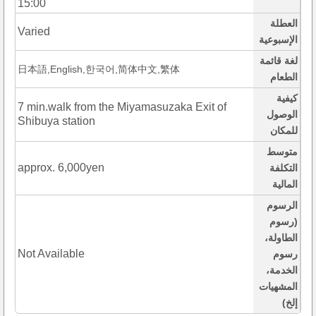
15:00
العطلة
Varied
الإسبوعية
لغة قائمة
日本語,English,한국어,简体中文,繁体
الطعام
كيفية
7 min.walk from the Miyamasuzaka Exit of
الوصول
Shibuya station
للمكان
متوسط
approx. 6,000yen
التكلفة
المالية
الرسوم
(رسوم
الطاولة،
Not Available
رسوم
الخدمة،
المشهيات
إلخ)