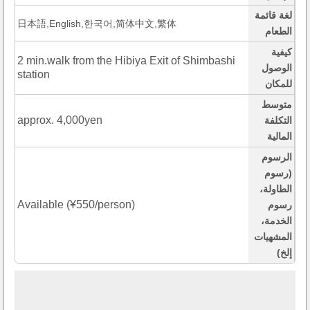
لغة قائمة
日本語,English,한국어,简体中文,繁体
الطعام
كيفية
2 min.walk from the Hibiya Exit of Shimbashi
الوصول
station
للمكان
متوسط
approx. 4,000yen
التكلفة
المالية
الرسوم
(رسوم
الطاولة،
Available (¥550/person)
رسوم
الخدمة،
المشهيات
إلخ)