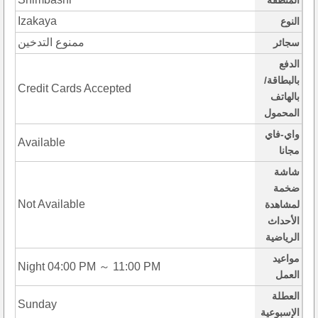
المنطقة
Izakaya
النوع
ممنوع التدخين
سجائر
الدفع
بالبطاقة/
Credit Cards Accepted
بالهاتف
المحمول
واي-فاي
Available
مجانا
شاشة
ضخمة
Not Available
لمشاهدة
الأحداث
الرياضية
مواعيد
Night 04:00 PM ～ 11:00 PM
العمل
العطلة
Sunday
الإسبوعية