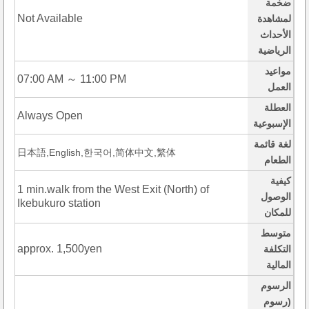
ضخمة
Not Available
لمشاهدة
الأحداث
الرياضية
مواعيد
07:00 AM ～ 11:00 PM
العمل
العطلة
Always Open
الإسبوعية
لغة قائمة
日本語,English,한국어,简体中文,繁体
الطعام
كيفية
1 min.walk from the West Exit (North) of
الوصول
Ikebukuro station
للمكان
متوسط
approx. 1,500yen
التكلفة
المالية
الرسوم
(رسوم