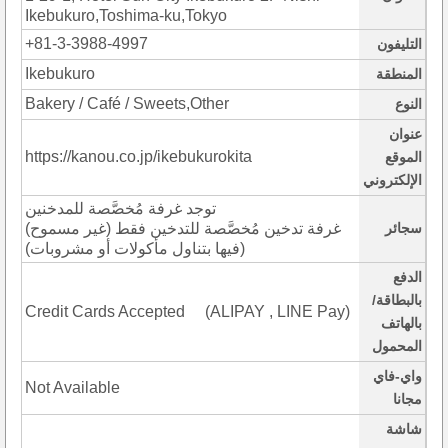
Ikebukuro,Toshima-ku,Tokyo
+81-3-3988-4997
التليفون
Ikebukuro
المنطقة
Bakery / Café / Sweets,Other
النوع
عنوان
https://kanou.co.jp/ikebukurokita
الموقع
الإلكتروني
توجد غرفة مُخصَّصة للمدخنين
سجائر
(غرفة تدخين مُخصَّصة للتدخين فقط (غير مسموح
فيها بتناول مأكولات أو مشروبات))
الدفع
بالبطاقة/
Credit Cards Accepted (ALIPAY , LINE Pay)
بالهاتف
المحمول
واي-فاي
Not Available
مجانا
شاشة