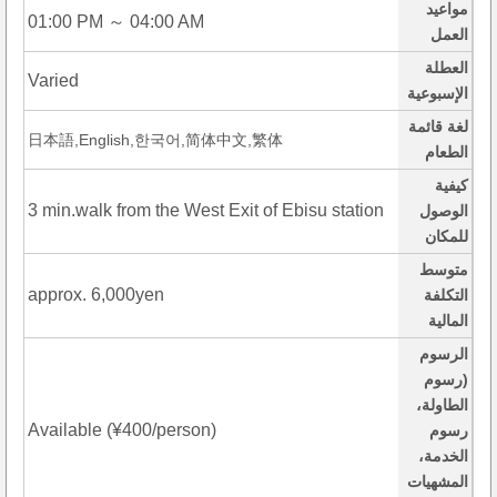
مواعيد
01:00 PM ～ 04:00 AM
العمل
العطلة
Varied
الإسبوعية
لغة قائمة
日本語,English,한국어,简体中文,繁体
الطعام
كيفية
3 min.walk from the West Exit of Ebisu station
الوصول
للمكان
متوسط
approx. 6,000yen
التكلفة
المالية
الرسوم
(رسوم
الطاولة،
Available (¥400/person)
رسوم
الخدمة،
المشهيات