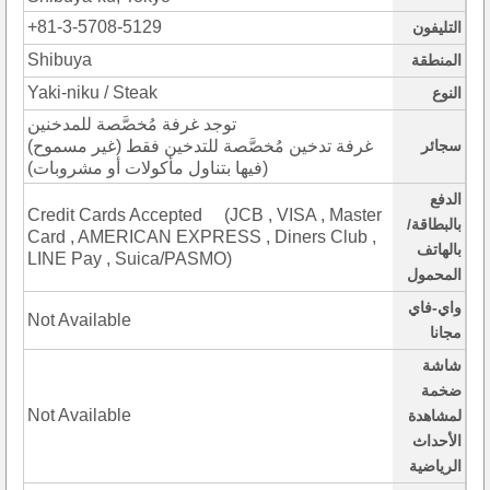
+81-3-5708-5129
التليفون
Shibuya
المنطقة
Yaki-niku / Steak
النوع
توجد غرفة مُخصَّصة للمدخنين
سجائر
(غرفة تدخين مُخصَّصة للتدخين فقط (غير مسموح
فيها بتناول مأكولات أو مشروبات))
الدفع
Credit Cards Accepted (JCB , VISA , Master
بالبطاقة/
Card , AMERICAN EXPRESS , Diners Club ,
بالهاتف
LINE Pay , Suica/PASMO)
المحمول
واي-فاي
Not Available
مجانا
شاشة
ضخمة
Not Available
لمشاهدة
الأحداث
الرياضية