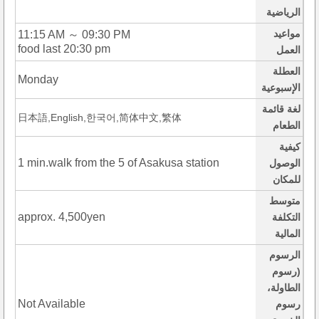
الرياضية
مواعيد
11:15 AM ～ 09:30 PM
food last 20:30 pm
العمل
العطلة
Monday
الإسبوعية
لغة قائمة
日本語,English,한국어,简体中文,繁体
الطعام
كيفية
1 min.walk from the 5 of Asakusa station
الوصول
للمكان
متوسط
approx. 4,500yen
التكلفة
المالية
الرسوم
(رسوم
الطاولة،
Not Available
رسوم