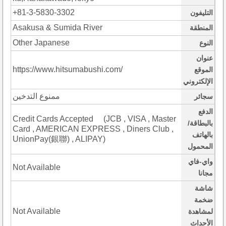
+81-3-5830-3302
التليفون
Asakusa & Sumida River
المنطقة
Other Japanese
النوع
عنوان
https://www.hitsumabushi.com/
الموقع
الإلكتروني
ممنوع التدخين
سجائر
الدفع
Credit Cards Accepted (JCB , VISA , Master
بالبطاقة/
Card , AMERICAN EXPRESS , Diners Club ,
بالهاتف
UnionPay(銀聯) , ALIPAY)
المحمول
واي-فاي
Not Available
مجانا
شاشة
ضخمة
Not Available
لمشاهدة
الأحداث