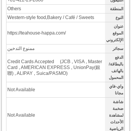
التليفون
Others
المنطقة
Western-style food,Bakery / Café / Sweets
النوع
عنوان
https://teahouse-happa.com/
الموقع
الإلكتروني
ممنوع التدخين
سجائر
الدفع
Credit Cards Accepted (JCB , VISA , Master
بالبطاقة/
Card , AMERICAN EXPRESS , UnionPay(銀
بالهاتف
聯) , ALIPAY , Suica/PASMO)
المحمول
واي-فاي
Not Available
مجانا
شاشة
ضخمة
Not Available
لمشاهدة
الأحداث
الرياضية