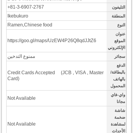
+81-3-6907-2767
التليفون
Ikebukuro
المنطقة
Ramen,Chinese food
النوع
عنوان
https://goo.gl/maps/UzEW4P26Q8qdJJtZ6
الموقع
الإلكتروني
ممنوع التدخين
سجائر
الدفع
بالبطاقة/
Credit Cards Accepted (JCB , VISA , Master
Card)
بالهاتف
المحمول
واي-فاي
Not Available
مجانا
شاشة
ضخمة
Not Available
لمشاهدة
الأحداث