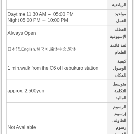
الرياضية
مواعيد
Daytime 11:30 AM ～ 05:00 PM
Night 05:00 PM ～ 10:00 PM
العمل
العطلة
Always Open
الإسبوعية
لغة قائمة
日本語,English,한국어,简体中文,繁体
الطعام
كيفية
1 min.walk from the C6 of Ikebukuro station
الوصول
للمكان
متوسط
approx. 2,500yen
التكلفة
المالية
الرسوم
(رسوم
الطاولة،
Not Available
رسوم