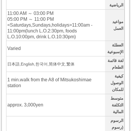
الرياضية
11:00 AM ～ 03:00 PM
05:00 PM ～ 11:00 PM
مواعيد
<Saturdays,Sundays,holidays>11:00am -
العمل
11:00pm(lunch L.O.2:30pm, foods
L.O.10:00pm, drink L.O.10:30pm)
العطلة
Varied
الإسبوعية
لغة قائمة
日本語,English,한국어,简体中文,繁体
الطعام
كيفية
1 min.walk from the A8 of Mitsukoshimae
الوصول
station
للمكان
متوسط
approx. 3,000yen
التكلفة
المالية
الرسوم
(رسوم