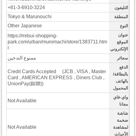
+81-3-6910-3224
التليفون
Tokyo & Marunouchi
المنطقة
Other Japanese
النوع
عنوان
https://mitsui-shopping-
park.com/urban/muromachi/store/1383711.htm
الموقع
l
الإلكتروني
ممنوع التدخين
سجائر
الدفع
Credit Cards Accepted (JCB , VISA , Master
بالبطاقة/
Card , AMERICAN EXPRESS , Diners Club ,
بالهاتف
UnionPay(銀聯))
المحمول
واي-فاي
Not Available
مجانا
شاشة
ضخمة
Not Available
لمشاهدة
الأحداث