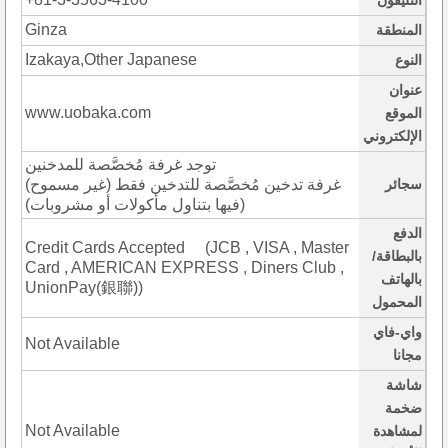
التليفون
Ginza
المنطقة
Izakaya,Other Japanese
النوع
عنوان
www.uobaka.com
الموقع
الإلكتروني
توجد غرفة مُخصَّصة للمدخنين
سجائر
(غرفة تدخين مُخصَّصة للتدخين فقط (غير مسموح
فيها بتناول مأكولات أو مشروبات))
الدفع
Credit Cards Accepted (JCB , VISA , Master
بالبطاقة/
Card , AMERICAN EXPRESS , Diners Club ,
بالهاتف
UnionPay(銀聯))
المحمول
واي-فاي
Not Available
مجانا
شاشة
ضخمة
Not Available
لمشاهدة