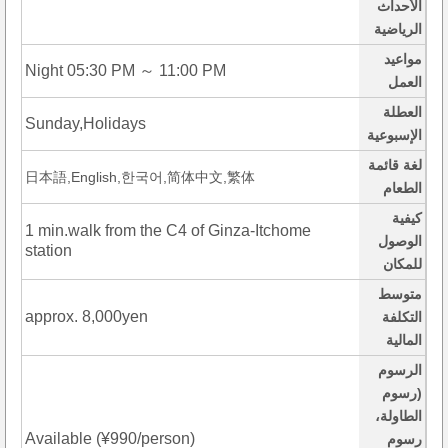
الأحداث
الرياضية
مواعيد
Night 05:30 PM ～ 11:00 PM
العمل
العطلة
Sunday,Holidays
الإسبوعية
لغة قائمة
日本語,English,한국어,简体中文,繁体
الطعام
كيفية
1 min.walk from the C4 of Ginza-Itchome
الوصول
station
للمكان
متوسط
approx. 8,000yen
التكلفة
المالية
الرسوم
(رسوم
الطاولة،
Available (¥990/person)
رسوم